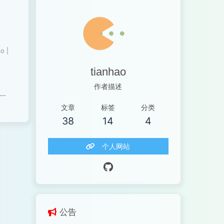
ao
|
tianhao
，
作者描述
一
出
文章
标签
分类
38
14
4
反
个人网站
公告