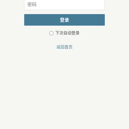
密
或
码
邮
箱
登录
下次自动登录
返回首页