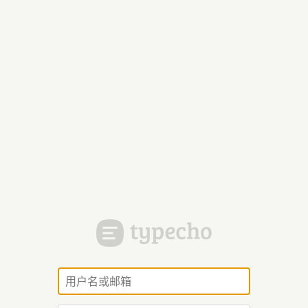
用
户
名